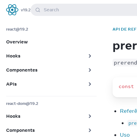
Search
v
19.2
React
react@19.2
API DE RE
pre
Overview
Hooks
preren
Componentes
APIs
const
react-dom@19.2
Referê
Hooks
pre
Components
Uso