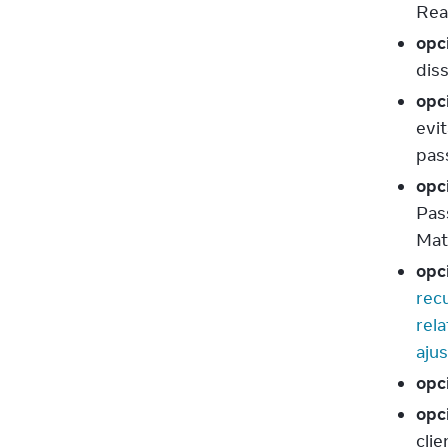
Reac
opc
diss
opc
evi
pas
opc
Pas
Mat
opc
rec
rela
ajus
opc
opc
clie