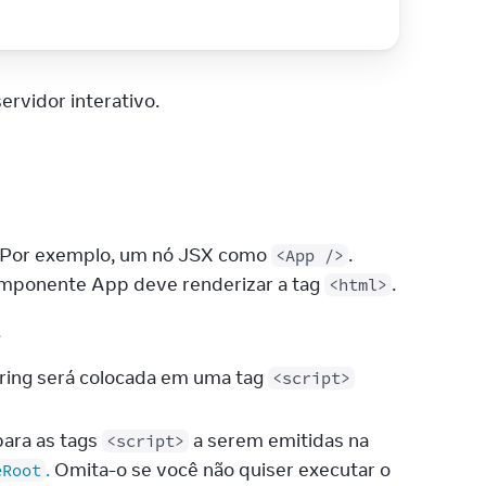
ervidor interativo.
 Por exemplo, um nó JSX como 
. 
<App />
omponente App deve renderizar a tag 
.
<html>
.
string será colocada em uma tag
<script>
para as tags
a serem emitidas na
<script>
.
Omita-o se você não quiser executar o
eRoot