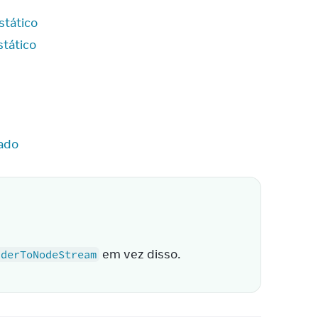
tático
tático
zado
 em vez disso.
nderToNodeStream