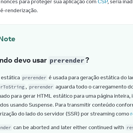
 nonces para proteger sua aplicação com 
CSP
, seria ina
ré-renderização.
Note
ndo devo usar
?
prerender
estática 
prerender
, 
 aguarda todo o carregamento dos
erToString
prerender
ado para gerar HTML estático para uma página inteira, 
dos usando Suspense. Para transmitir conteúdo conform
rização do lado do servidor (SSR) por streaming como 
 can be aborted and later either continued with 
ender
re