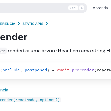
Aprenda
Ctrl
K
FERÊNCIA
STATIC APIS
render
 renderiza uma árvore React em uma string 
der
{
prelude
,
postponed
}
 = 
await
prerender
(
react
ncia
render(reactNode, options?)