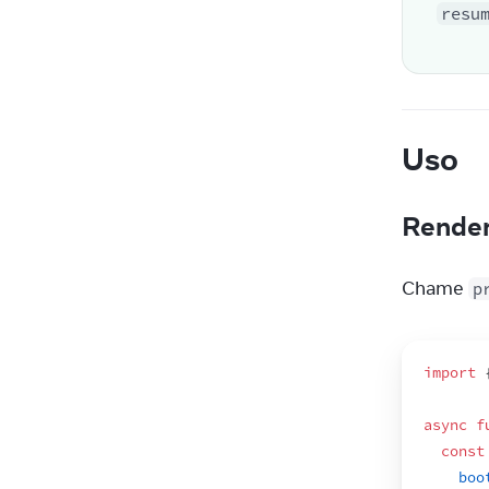
resu
Uso
Render
Chame 
p
import
async
f
const
boo