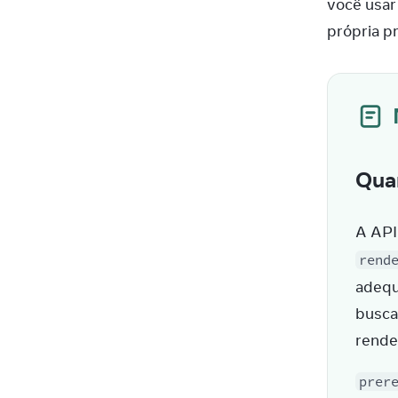
você usar
própria p
Qua
A API 
rend
adequ
busca
rende
prer