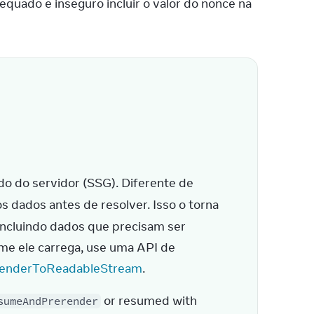
dequado e inseguro incluir o valor do nonce na 
 é usada para geração estática do lado do servidor (SSG). Diferente de 
 dados antes de resolver. Isso o torna 
incluindo dados que precisam ser 
e ele carrega, use uma API de 
renderToReadableStream
.
 or resumed with 
sumeAndPrerender