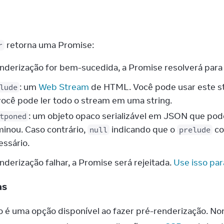
a
 retorna uma Promise:
r
enderização for bem-sucedida, a Promise resolverá para
: um
Web Stream
de HTML. Você pode usar este s
lude
você pode ler todo o stream em uma string.
: um objeto opaco serializável em JSON que po
tponed
minou. Caso contrário,
indicando que o
co
null
prelude
essário.
nderização falhar, a Promise será rejeitada.
Use isso par
as
o é uma opção disponível ao fazer pré-renderização. No