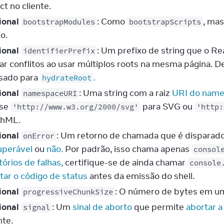
t no cliente.
ional
: Como
, ma
bootstrapModules
bootstrapScripts
o.
ional
: Um prefixo de string que o R
identifierPrefix
tar conflitos ao usar múltiplos roots na mesma página. 
sado para
.
hydrateRoot
ional
: Uma string com a raiz
URI do nam
namespaceURI
se
para SVG ou
'http://www.w3.org/2000/svg'
'http:
hML.
ional
: Um retorno de chamada que é disparado 
onError
uperável
ou
não.
Por padrão, isso chama apenas
consol
tórios de falhas,
certifique-se de ainda chamar
console
tar o código de status
antes da emissão do shell.
ional
: O número de bytes em u
progressiveChunkSize
ional
: Um
sinal de aborto
que permite
abortar a
signal
nte.