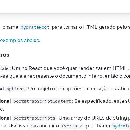
e, chame 
 para tornar o HTML gerado pelo s
hydrateRoot
 exemplos abaixo.
tros
: Um nó React que você quer renderizar em HTML.
Node
-se que ele represente o documento inteiro, então o c
al
: Um objeto com opções de geração estática
options
ional
: Se especificado, esta 
bootstrapScriptContent
ne.
ional
: Uma array de URLs de string 
bootstrapScripts
na. Use isso para incluir o
que chama
<script>
hydrat