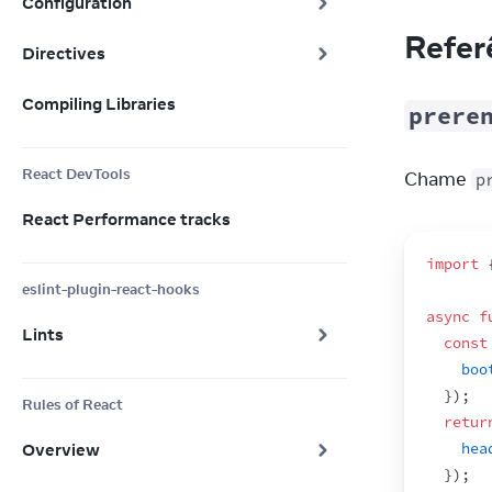
Configuration
Refer
Directives
Compiling Libraries
prere
React DevTools
Chame 
p
React Performance tracks
import
eslint-plugin-react-hooks
async
f
Lints
const
boo
}
)
;
Rules of React
retur
Overview
hea
}
)
;