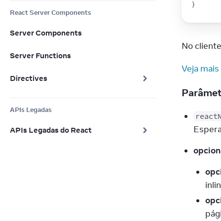
}
React Server Components
Server Components
No client
Server Functions
Veja mais
Directives
Parâme
APIs Legadas
react
Espera
APIs Legadas do React
opcion
opc
inli
opc
pági