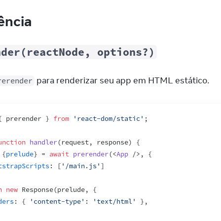
ência
nder(reactNode, options?)
 para renderizar seu app em HTML estático.
rerender
{
prerender
}
from
'react-dom/static'
;
unction
handler
(
request
,
response
)
{
{
prelude
}
 = 
await
prerender
(
<
App
/>
,
{
tstrapScripts
:
[
'/main.js'
]
n
new
Response
(
prelude
,
{
ders
:
{
'content-type'
:
'text/html'
}
,