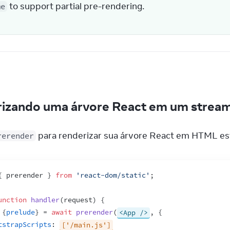
 to support partial pre-rendering.
me
izando uma árvore React em um strea
 para renderizar sua árvore React em HTML es
rerender
{
prerender
}
from
'react-dom/static'
;
unction
handler
(
request
)
{
{
prelude
}
 = 
await
prerender
(
<App />
,
{
tstrapScripts
:
['/main.js']