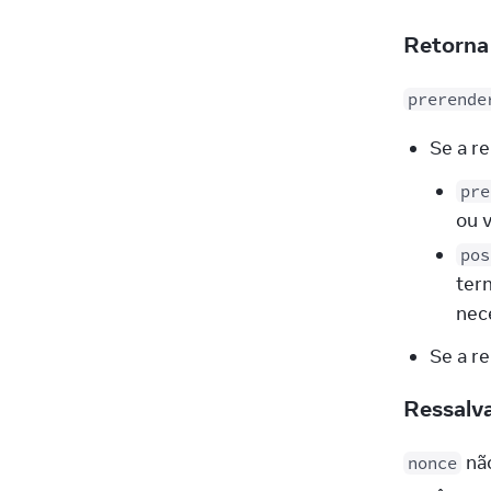
Retorn
prerende
Se a r
pre
ou 
pos
ter
nec
Se a re
Ressalv
 nã
nonce