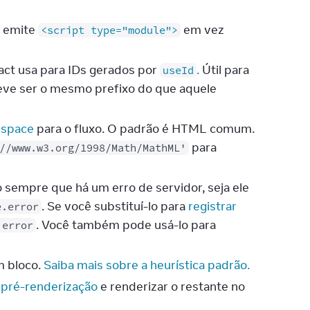
s emite
em vez
<script type="module">
eact usa para IDs gerados por
.
Útil para
useId
Deve ser o mesmo prefixo do que aquele
espace
para o fluxo. O padrão é HTML comum.
para
//www.w3.org/1998/Math/MathML'
sempre que há um erro de servidor, seja ele
. Se você substituí-lo para
registrar
e.error
. Você também pode usá-lo para
.error
m bloco.
Saiba mais sobre a heurística padrão.
 pré-renderização
e renderizar o restante no