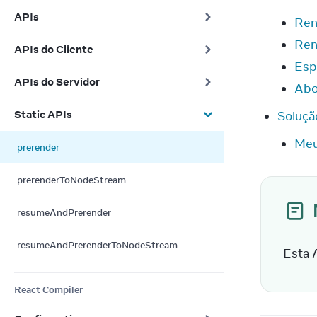
APIs
Ren
Ren
APIs do Cliente
Esp
APIs do Servidor
Abo
Static APIs
Soluçã
Meu
prerender
prerenderToNodeStream
resumeAndPrerender
resumeAndPrerenderToNodeStream
Esta 
React Compiler