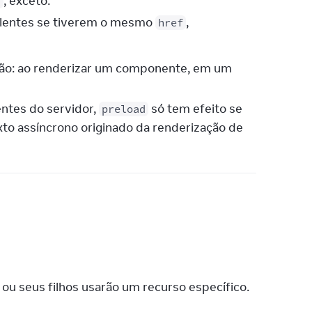
, exceto:
f
alentes se tiverem o mesmo
,
href
ão: ao renderizar um componente, em um
ntes do servidor,
só tem efeito se
preload
o assíncrono originado da renderização de
ou seus filhos usarão um recurso específico.