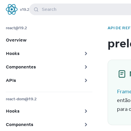
Search
v
19.2
React
react@19.2
API DE RE
pre
Overview
Hooks
Componentes
APIs
Frame
react-dom@19.2
então
para 
Hooks
Components