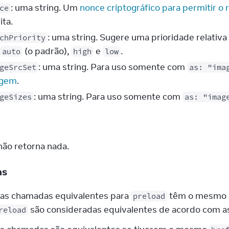
: uma string. Um
nonce criptográfico para permitir o 
ce
ita.
: uma string. Sugere uma prioridade relativa
chPriority
(o padrão),
e
.
auto
high
low
: uma string. Para uso somente com
geSrcSet
as: "ima
agem
.
: uma string. Para uso somente com
geSizes
as: "imag
a
não retorna nada.
as
las chamadas equivalentes para
têm o mesmo e
preload
são consideradas equivalentes de acordo com as
reload