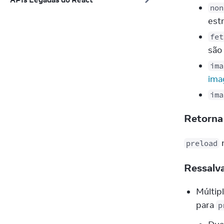
non
estr
fet
são
ima
im
ima
Retorn
 
preload
Ressalv
Múltip
para
p