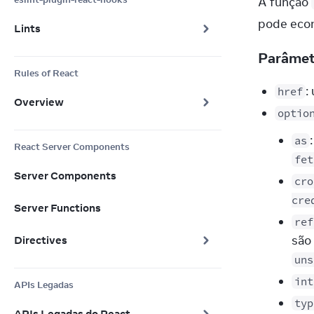
A função 
pode eco
Lints
Parâme
Rules of React
:
href
Overview
optio
as
React Server Components
fet
Server Components
cro
cre
Server Functions
ref
são
Directives
uns
int
APIs Legadas
typ
APIs Legadas do React