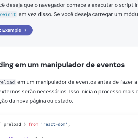
cê deseja que o navegador comece a executar o script i
 em vez disso. Se você deseja carregar um módu
reinit
t
Example
ding em um manipulador de eventos
 em um manipulador de eventos antes de fazer a 
reload
externos serão necessários. Isso inicia o processo mais
ção da nova página ou estado.
{
preload
}
from
'react-dom'
;