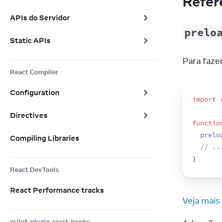
Refer
APIs do Servidor
prelo
Static APIs
Para faze
React Compiler
Configuration
import
Directives
functio
prelo
Compiling Libraries
// ..
}
React DevTools
React Performance tracks
Veja mais
eslint-plugin-react-hooks