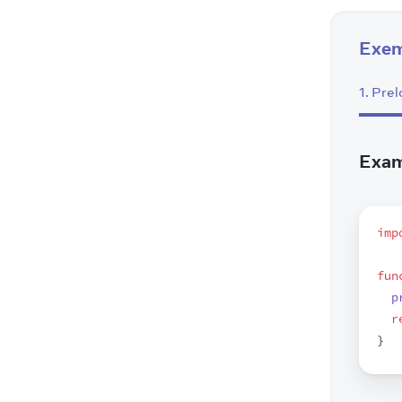
Exem
1
.
Prel
Exam
imp
fun
p
r
}