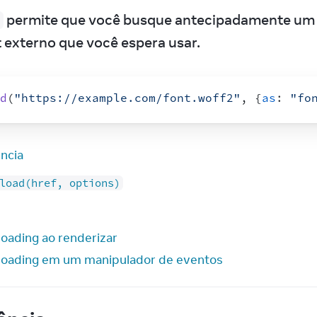
 permite que você busque antecipadamente um r
d
t externo que você espera usar.
d
(
"https://example.com/font.woff2"
,
{
as
:
"fo
ncia
load(href, options)
loading ao renderizar
loading em um manipulador de eventos