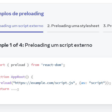
plos de preloading
oading um script externo
2
.
Preloading uma stylesheet
3
.
Pr
ple
1
of
4
:
Preloading um script externo
ort
{
preload
}
from
'react-dom'
;
ction
AppRoot
(
)
{
reload
(
"https://example.com/script.js"
,
{
as
:
"script"
}
)
;
eturn
...
;