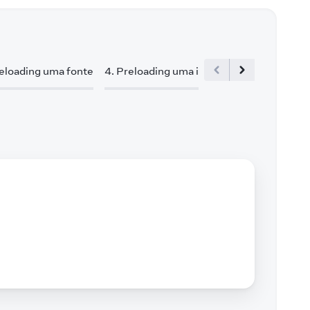
eloading uma fonte
4
.
Preloading uma image