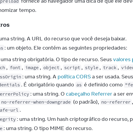
 fornece ao navegador uma dica de que ele deve
preload
nomizar tempo.
tros
 uma string. A URL do recurso que você deseja baixar.
: um objeto. Ele contém as seguintes propriedades:
ns
: uma string obrigatória. O tipo de recurso. Seus
valores 
,
,
,
,
,
,
,
ch
font
image
object
script
style
track
vide
: uma string. A
política CORS
a ser usada. Seus
ssOrigin
. É obrigatório quando
é definido como
dentials
as
"fe
: uma string. O
cabeçalho Referrer
a ser en
errerPolicy
(o padrão),
no-referrer-when-downgrade
no-referrer
.
afe-url
: uma string. Um hash criptográfico do recurso, 
egrity
: uma string. O tipo MIME do recurso.
e