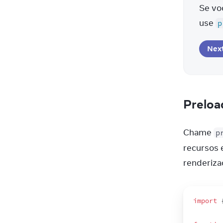
Se vo
use 
p
Nex
Preloa
Chame 
p
recursos 
renderiza
import