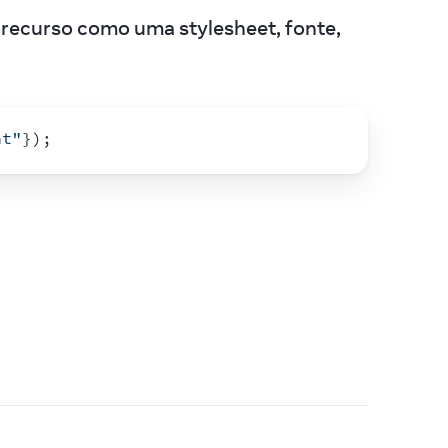
ecurso como uma stylesheet, fonte, 
nt"
}
)
;