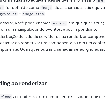
s chamadas são equivalentes se tiverem o mesmo
hre
for definido como
, duas chamadas são equiv
as
image
e
.
geSrcSet
imageSizes
egador, você pode chamar
em qualquer situaç
preload
, em um manipulador de eventos, e assim por diante.
derização do lado do servidor ou ao renderizar compone
 chamar ao renderizar um componente ou em um context
ponente. Quaisquer outras chamadas serão ignoradas.
ding ao renderizar
 ao renderizar um componente se souber que ele 
reload