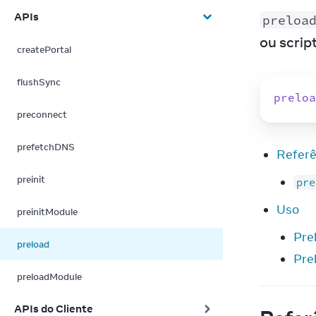
APIs
preloa
ou scrip
createPortal
flushSync
preloa
preconnect
prefetchDNS
Referê
preinit
pre
Uso
preinitModule
Pre
preload
Pre
preloadModule
APIs do Cliente