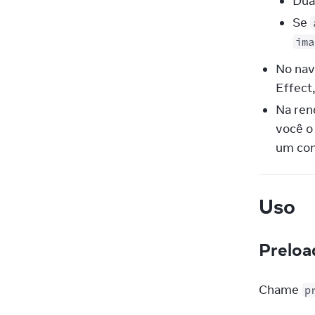
Dua
Se
ima
No nav
Effect
Na ren
você o
um com
Uso
Preloa
Chame 
p