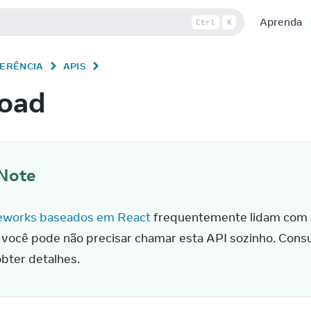
Aprenda
Ctrl
K
FERÊNCIA
APIS
load
Note
works baseados em React
 frequentemente lidam com o
 você pode não precisar chamar esta API sozinho. Cons
obter detalhes.