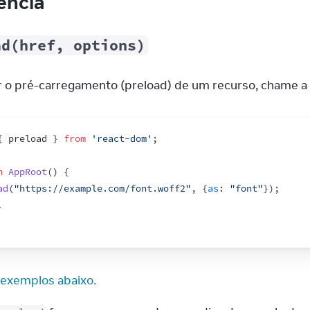
ência
ad(href, options)
r o pré-carregamento (preload) de um recurso, chame a
{
preload
}
from
'react-dom'
;
n
AppRoot
(
)
{
ad
(
"https://example.com/font.woff2"
,
{
as
:
"font"
}
)
;
.
 exemplos abaixo.