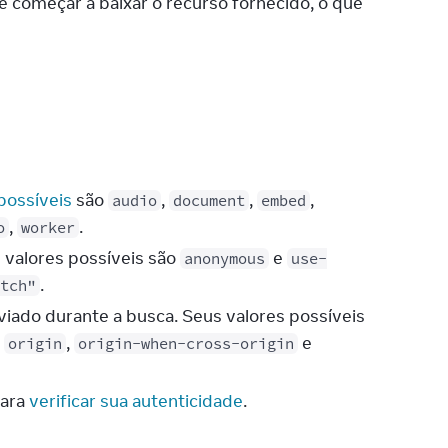
 começar a baixar o recurso fornecido, o que 
possíveis
são
,
,
,
audio
document
embed
,
.
o
worker
 valores possíveis são
e
anonymous
use-
.
tch"
viado durante a busca. Seus valores possíveis
,
,
e
origin
origin-when-cross-origin
para
verificar sua autenticidade
.