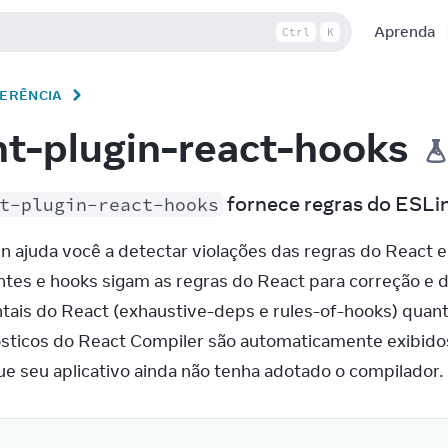
Aprenda
Ctrl
K
FERÊNCIA
nt-plugin-react-hooks
 fornece regras do ESLin
t-plugin-react-hooks
in ajuda você a detectar violações das regras do React
es e hooks sigam as regras do React para correção e 
ais do React (exhaustive-deps e rules-of-hooks) quanto
sticos do React Compiler são automaticamente exibidos
 seu aplicativo ainda não tenha adotado o compilador.