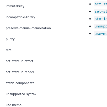
set-s
immutability
set-s
incompatible-library
stati
unsup
preserve-manual-memoization
use-m
purity
refs
set-state-in-effect
set-state-in-render
static-components
unsupported-syntax
use-memo