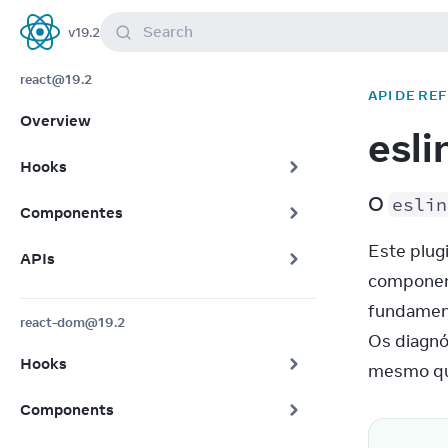
Search
v
19.2
React
react@19.2
API DE RE
Overview
esli
Hooks
O 
eslin
Componentes
Este plug
APIs
component
fundament
react-dom@19.2
Os diagnó
Hooks
mesmo que
Components