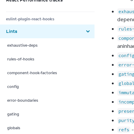
exhau
depend
eslint-plugin-react-hooks
rules
Lints
compo
exhaustive-deps
aninha
confi
rules-of-hooks
error
component-hook-factories
gatin
globa
config
immut
error-boundaries
incom
prese
gating
purit
globals
-
refs