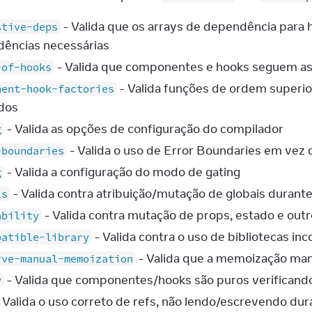
- Valida que os arrays de dependência para
stive-deps
ências necessárias
- Valida que componentes e hooks seguem a
-of-hooks
- Valida funções de ordem superi
nent-hook-factories
dos
- Valida as opções de configuração do compilador
g
- Valida o uso de Error Boundaries em vez d
-boundaries
- Valida a configuração do modo de gating
g
- Valida contra atribuição/mutação de globais durant
ls
- Valida contra mutação de props, estado e outr
ability
- Valida contra o uso de bibliotecas 
patible-library
- Valida que a memoização man
rve-manual-memoization
- Valida que componentes/hooks são puros verifican
y
 Valida o uso correto de refs, não lendo/escrevendo dur