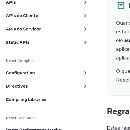
APIs
APIs do Cliente
Quand
APIs do Servidor
estat
ele 
au
Static APIs
aplic
aplica
React Compiler
O que 
Configuration
Resol
Directives
Compiling Libraries
Regr
React DevTools
Estas regr
React Performance tracks