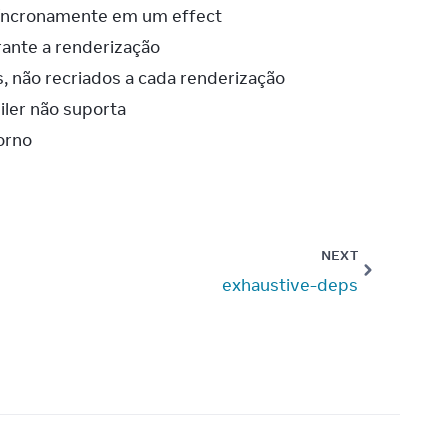
síncronamente em um effect
rante a renderização
, não recriados a cada renderização
iler não suporta
orno
NEXT
exhaustive-deps