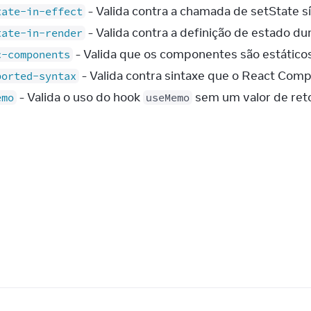
- Valida contra a chamada de setState 
tate-in-effect
- Valida contra a definição de estado du
tate-in-render
- Valida que os componentes são estáticos
c-components
- Valida contra sintaxe que o React Comp
ported-syntax
- Valida o uso do hook
sem um valor de ret
emo
useMemo