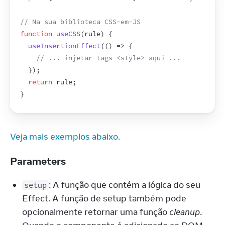
// Na sua biblioteca CSS-em-JS
function
useCSS
(
rule
)
{
useInsertionEffect
(
(
)
=>
{
// ... injetar tags <style> aqui ...
}
)
;
return
rule
;
}
Veja mais exemplos abaixo.
Parameters
: A função que contém a lógica do seu 
setup
Effect. A função de setup também pode 
opcionalmente retornar uma função 
cleanup
. 