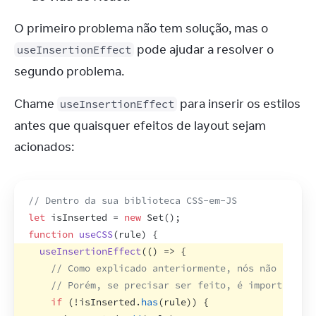
O primeiro problema não tem solução, mas o 
 pode ajudar a resolver o 
useInsertionEffect
segundo problema.
Chame 
 para inserir os estilos 
useInsertionEffect
antes que quaisquer efeitos de layout sejam 
acionados:
// Dentro da sua biblioteca CSS-em-JS
let
isInserted
 = 
new
Set
(
)
;
function
useCSS
(
rule
)
{
useInsertionEffect
(
(
)
=>
{
// Como explicado anteriormente, nós não recome
// Porém, se precisar ser feito, é importante q
if
(
!
isInserted
.
has
(
rule
)
)
{