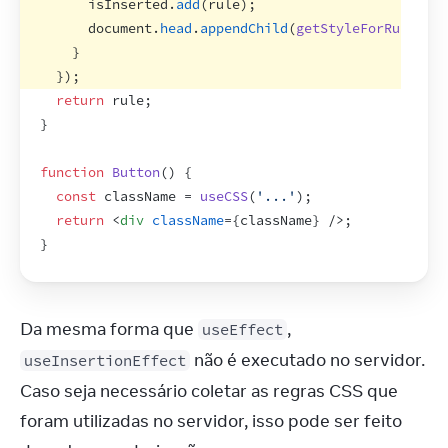
isInserted
.
add
(
rule
)
;
document
.
head
.
appendChild
(
getStyleForRule
(
rul
}
}
)
;
return
rule
;
}
function
Button
(
)
{
const
className
 = 
useCSS
(
'...'
)
;
return
<
div
className
=
{
className
}
/>
;
}
Da mesma forma que 
, 
useEffect
 não é executado no servidor. 
useInsertionEffect
Caso seja necessário coletar as regras CSS que 
foram utilizadas no servidor, isso pode ser feito 