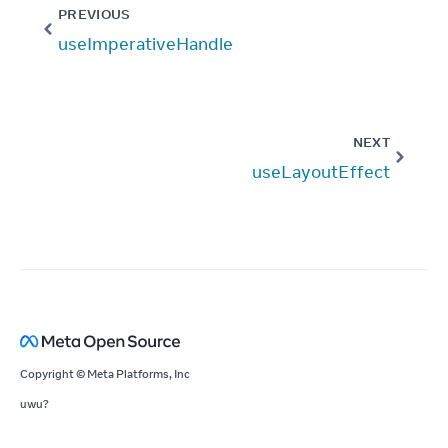
PREVIOUS
useImperativeHandle
NEXT
useLayoutEffect
Copyright © Meta Platforms, Inc
uwu?