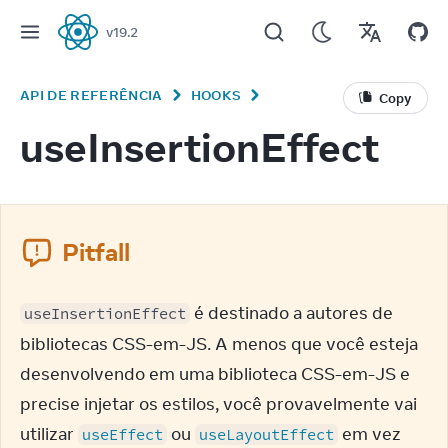
v
19.2
React
API DE REFERÊNCIA
HOOKS
Copy
useInsertionEffect
Pitfall
 é destinado a autores de 
useInsertionEffect
bibliotecas CSS-em-JS. A menos que você esteja 
desenvolvendo em uma biblioteca CSS-em-JS e 
precise injetar os estilos, você provavelmente vai 
utilizar 
 ou 
 em vez 
useEffect
useLayoutEffect