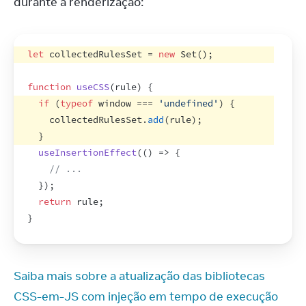
durante a renderização:
let
collectedRulesSet
 = 
new
Set
(
)
;
function
useCSS
(
rule
)
{
if
(
typeof
window
 === 
'undefined'
)
{
collectedRulesSet
.
add
(
rule
)
;
}
useInsertionEffect
(
(
)
=>
{
// ...
}
)
;
return
rule
;
}
Saiba mais sobre a atualização das bibliotecas 
CSS-em-JS com injeção em tempo de execução 