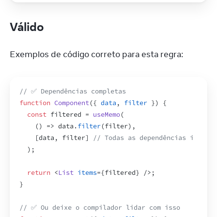
Válido
Exemplos de código correto para esta regra:
// ✅ Dependências completas
function
Component
(
{
data
,
filter
}
)
{
const
filtered
 = 
useMemo
(
(
)
=>
data
.
filter
(
filter
)
,
[
data
,
filter
]
// Todas as dependências incluíd
)
;
return
<
List
items
=
{
filtered
}
/>
;
}
// ✅ Ou deixe o compilador lidar com isso