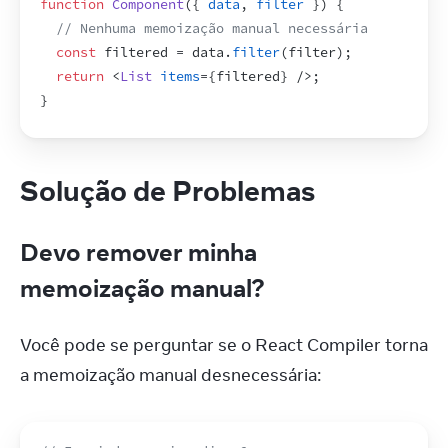
function
Component
(
{
data
,
filter
}
)
{
// Nenhuma memoização manual necessária
const
filtered
 = 
data
.
filter
(
filter
)
;
return
<
List
items
=
{
filtered
}
/>
;
}
Solução de Problemas
Devo remover minha
memoização manual?
Você pode se perguntar se o React Compiler torna 
a memoização manual desnecessária: