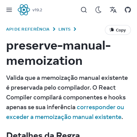
v
19.2
React
API DE REFERÊNCIA
LINTS
Copy
preserve-manual-
memoization
Valida que a memoização manual existente 
é preservada pelo compilador. O React 
Compiler compilará componentes e hooks 
apenas se sua inferência 
corresponder ou 
exceder a memoização manual existente
.
Detalhes da Regra