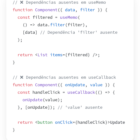
// ❌ Dependências ausentes em useMemo
function
Component
(
{
data
,
filter
}
)
{
const
filtered
 = 
useMemo
(
(
)
=>
data
.
filter
(
filter
)
,
[
data
]
// Dependência 'filter' ausente
)
;
return
<
List
items
=
{
filtered
}
/>
;
}
// ❌ Dependências ausentes em useCallback
function
Component
(
{
onUpdate
,
value
}
)
{
const
handleClick
 = 
useCallback
(
(
)
=>
{
onUpdate
(
value
)
;
}
,
[
onUpdate
]
)
;
// 'value' ausente
return
<
button
onClick
=
{
handleClick
}
>
Update
</
butt
}