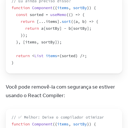
// Eu ainda preciso disso?
function
Component
(
{
items
,
sortBy
}
)
{
const
sorted
 = 
useMemo
(
(
)
=>
{
return
[
...
items
]
.
sort
(
(
a
,
b
)
=>
{
return
a
[
sortBy
]
 - 
b
[
sortBy
]
;
}
)
;
}
,
[
items
,
sortBy
]
)
;
return
<
List
items
=
{
sorted
}
/>
;
}
Você pode removê-la com segurança se estiver 
usando o React Compiler:
// ✅ Melhor: Deixe o compilador otimizar
function
Component
(
{
items
,
sortBy
}
)
{