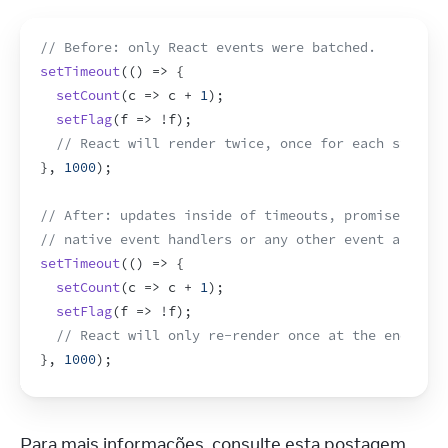
// Before: only React events were batched.
setTimeout
(
(
)
=>
{
setCount
(
c
=>
c
 + 
1
)
;
setFlag
(
f
=>
 !
f
)
;
// React will render twice, once for each state u
}
,
1000
)
;
// After: updates inside of timeouts, promises,
// native event handlers or any other event are bat
setTimeout
(
(
)
=>
{
setCount
(
c
=>
c
 + 
1
)
;
setFlag
(
f
=>
 !
f
)
;
// React will only re-render once at the end (tha
}
,
1000
)
;
Para mais informações, consulte esta postagem 