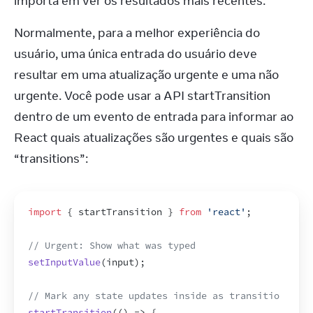
importa em ver os resultados mais recentes.
Normalmente, para a melhor experiência do 
usuário, uma única entrada do usuário deve 
resultar em uma atualização urgente e uma não 
urgente. Você pode usar a API startTransition 
dentro de um evento de entrada para informar ao 
React quais atualizações são urgentes e quais são 
“transitions”:
import
{
startTransition
}
from
'react'
;
// Urgent: Show what was typed
setInputValue
(
input
)
;
// Mark any state updates inside as transitions
startTransition
(
(
)
=>
{