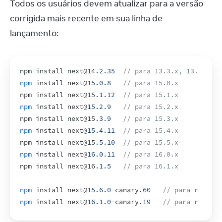
Todos os usuários devem atualizar para a versão 
corrigida mais recente em sua linha de 
lançamento:
npm 
install 
next
@14
.2
.
35
// para 13.3.x, 13.4.x, 1
npm
install 
next
@
15.0
.8
// para 15.0.x
npm
install 
next
@15
.1
.
12
// para 15.1.x
npm
install 
next
@
15.2
.9
// para 15.2.x
npm
install 
next
@15
.3
.
9
// para 15.3.x
npm
install 
next
@
15.4
.11
// para 15.4.x
npm
install 
next
@15
.5
.
10
// para 15.5.x
npm
install 
next
@
16.0
.11
// para 16.0.x
npm
install 
next
@16
.1
.
5
// para 16.1.x
npm
install 
next
@
15.6
.0
-
canary
.
60
// para release
npm
install 
next
@
16.1
.0
-
canary
.
19
// para release