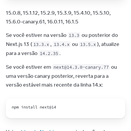
15.0.8, 15.1.12, 15.2.9, 15.3.9, 15.4.10, 15.5.10, 
15.6.0-canary.61, 16.0.11, 16.1.5
Se você estiver na versão 
 ou posterior do 
13.3
Next.js 13 (
, 
 ou 
), atualize 
13.3.x
13.4.x
13.5.x
para a versão 
.
14.2.35
Se você estiver em 
 ou 
next@14.3.0-canary.77
uma versão canary posterior, reverta para a 
versão estável mais recente da linha 14.x:
npm 
install 
next
@14