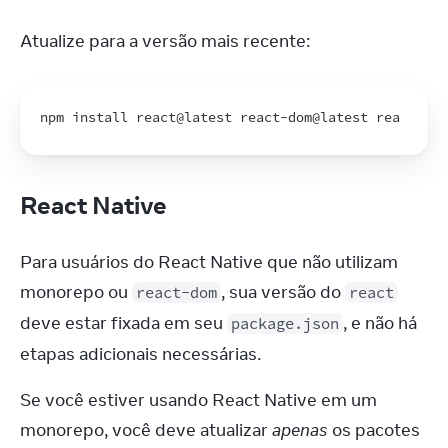
Atualize para a versão mais recente:
npm 
install 
react
@
latest
react
-
dom
@
latest
react
-
ser
React Native
Para usuários do React Native que não utilizam 
monorepo ou 
, sua versão do 
react-dom
react
deve estar fixada em seu 
, e não há 
package.json
etapas adicionais necessárias.
Se você estiver usando React Native em um 
monorepo, você deve atualizar 
apenas
 os pacotes 