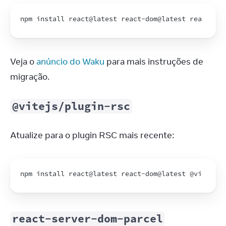
npm 
install 
react
@
latest
react
-
dom
@
latest
react
-
ser
Veja o 
anúncio do Waku
 para mais instruções de 
migração.
@vitejs/plugin-rsc
Atualize para o plugin RSC mais recente:
npm 
install 
react
@
latest
react
-
dom
@
latest
 @
vitejs
/p
react-server-dom-parcel