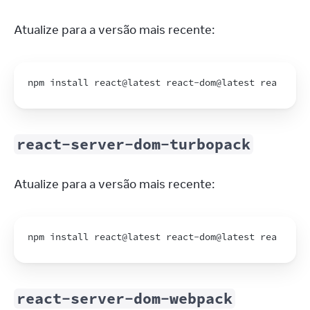
Atualize para a versão mais recente:
npm 
install 
react
@
latest
react
-
dom
@
latest
react
-
ser
react-server-dom-turbopack
Atualize para a versão mais recente:
npm 
install 
react
@
latest
react
-
dom
@
latest
react
-
ser
react-server-dom-webpack