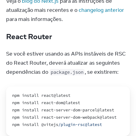
Veja o 
blog do Next.js
 para as instruções de 
atualização mais recentes e o 
changelog anterior
para mais informações.
React Router
Se você estiver usando as APIs instáveis de RSC 
do React Router, deverá atualizar as seguintes 
dependências do 
, se existirem:
package.json
npm 
install 
react
@
latest
npm 
install 
react
-
dom
@
latest
npm 
install 
react
-
server
-
dom
-
parcel
@
latest
npm 
install 
react
-
server
-
dom
-
webpack
@
latest
npm 
install 
@
vitejs
/plugin-rsc@latest