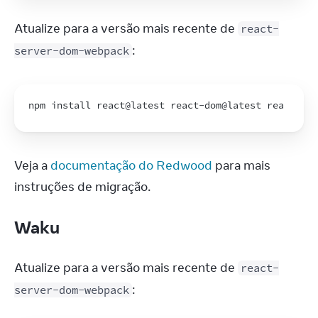
Atualize para a versão mais recente de 
react-
:
server-dom-webpack
npm 
install 
react
@
latest
react
-
dom
@
latest
react
-
ser
Veja a 
documentação do Redwood
 para mais 
instruções de migração.
Waku
Atualize para a versão mais recente de 
react-
:
server-dom-webpack